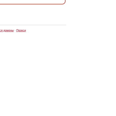
ся домены
·
Прокси