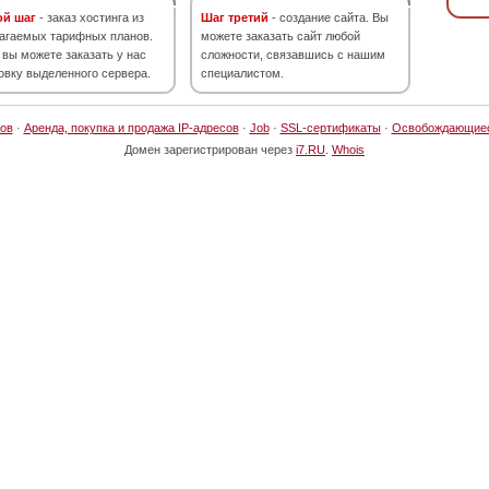
ой шаг
- заказ хостинга из
Шаг третий
- создание сайта. Вы
агаемых тарифных планов.
можете заказать сайт любой
 вы можете заказать у нас
сложности, связавшись с нашим
овку выделенного сервера.
специалистом.
ов
·
Аренда, покупка и продажа IP-адресов
·
Job
·
SSL-сертификаты
·
Освобождающие
Домен зарегистрирован через
i7.RU
.
Whois