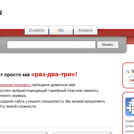
u
IT-работа
SSL
Аукцион
W
«раз-два-три»!
т просто как
зарегистрировать
свободное доменное имя.
остинг, выбрав подходящий тарифный план или заказать
енного сервера.
оздание сайта у нашего специалиста. Мы можем предложить
йта любой сложности.
пода
регис
шанс